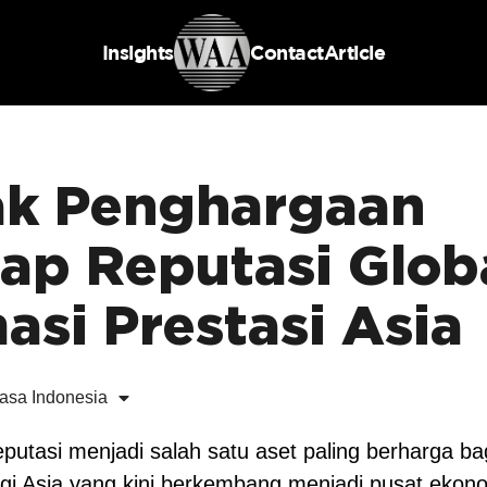
Insights
Contact
Article
k Penghargaan
ap Reputasi Glob
asi Prestasi Asia
asa Indonesia
lish
reputasi menjadi salah satu aset paling berharga bagi 
i Asia yang kini berkembang menjadi pusat ekonom