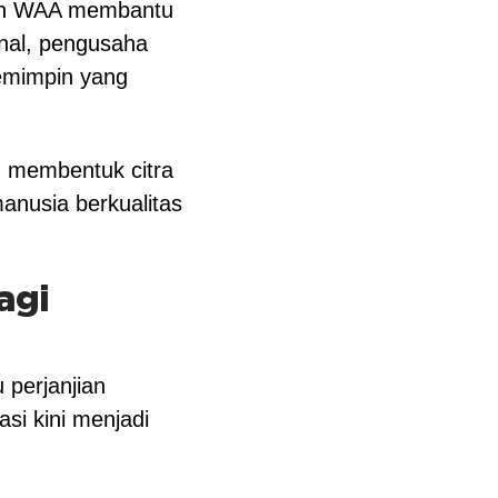
gaan WAA membantu
onal, pengusaha
pemimpin yang
m membentuk citra
manusia berkualitas
agi
 perjanjian
si kini menjadi